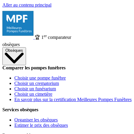
Aller au contenu principal
er
🏆
1
comparateur
obsèques
Obsèques
Comparer les pompes funèbres
Choisir une pompe funèbre
Choisir un crematorium
Choisir un funérarium
Choisir un cimetière
En savoir plus sur la certification Meilleures Pompes Funèbres
Services obsèques
Organiser les obsèques
Estimer le prix des obsèques