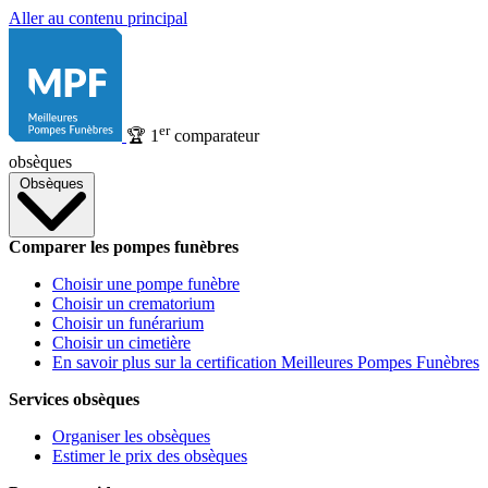
Aller au contenu principal
er
🏆
1
comparateur
obsèques
Obsèques
Comparer les pompes funèbres
Choisir une pompe funèbre
Choisir un crematorium
Choisir un funérarium
Choisir un cimetière
En savoir plus sur la certification Meilleures Pompes Funèbres
Services obsèques
Organiser les obsèques
Estimer le prix des obsèques