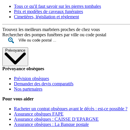
Tous ce qu'il faut savoir sur les pierres tombales
Prix et modèles de caveaux funéraires
Cimetières, législiation et réglement
Trouvez les meilleurs marbriers proches de chez vous
Rechercher des pompes funèbres par ville ou code postal
Prévoyance
Prévoyance obsèques
Prévision obsèques
Demander des devis comparatifs
Nos partenaires
Pour vous aider
Racheter un contrat obsèques avant le décès : est-ce possible ?
Assurance obsèques FAPE
Assurance obsèques : CAISSE D’EPARGNE
Assurance obsèques : La Banque postale