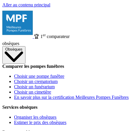
Aller au contenu principal
er
🏆
1
comparateur
obsèques
Obsèques
Comparer les pompes funèbres
Choisir une pompe funèbre
Choisir un crematorium
Choisir un funérarium
Choisir un cimetière
En savoir plus sur la certification Meilleures Pompes Funèbres
Services obsèques
Organiser les obsèques
Estimer le prix des obsèques