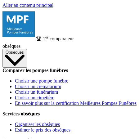
Aller au contenu principal
er
🏆
1
comparateur
obsèques
Obsèques
Comparer les pompes funèbres
Choisir une pompe funèbre
Choisir un crematorium
Choisir un funérarium
Choisir un cimetière
En savoir plus sur la certification Meilleures Pompes Funèbres
Services obsèques
Organiser les obsèques
Estimer le prix des obsèques