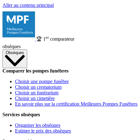
Aller au contenu principal
er
🏆
1
comparateur
obsèques
Obsèques
Comparer les pompes funèbres
Choisir une pompe funèbre
Choisir un crematorium
Choisir un funérarium
Choisir un cimetière
En savoir plus sur la certification Meilleures Pompes Funèbres
Services obsèques
Organiser les obsèques
Estimer le prix des obsèques