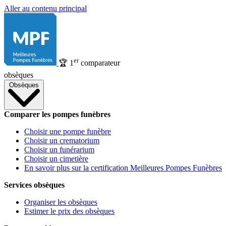
Aller au contenu principal
er
🏆
1
comparateur
obsèques
Obsèques
Comparer les pompes funèbres
Choisir une pompe funèbre
Choisir un crematorium
Choisir un funérarium
Choisir un cimetière
En savoir plus sur la certification Meilleures Pompes Funèbres
Services obsèques
Organiser les obsèques
Estimer le prix des obsèques