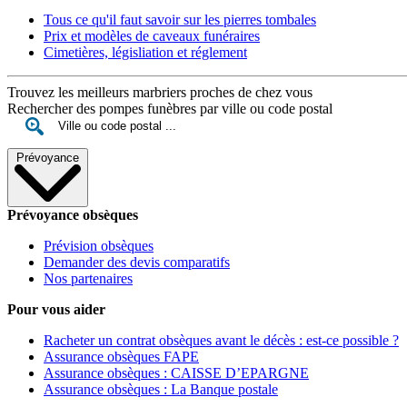
Tous ce qu'il faut savoir sur les pierres tombales
Prix et modèles de caveaux funéraires
Cimetières, législiation et réglement
Trouvez les meilleurs marbriers proches de chez vous
Rechercher des pompes funèbres par ville ou code postal
Prévoyance
Prévoyance obsèques
Prévision obsèques
Demander des devis comparatifs
Nos partenaires
Pour vous aider
Racheter un contrat obsèques avant le décès : est-ce possible ?
Assurance obsèques FAPE
Assurance obsèques : CAISSE D’EPARGNE
Assurance obsèques : La Banque postale