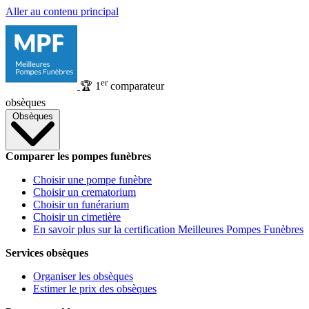
Aller au contenu principal
er
🏆
1
comparateur
obsèques
Obsèques
Comparer les pompes funèbres
Choisir une pompe funèbre
Choisir un crematorium
Choisir un funérarium
Choisir un cimetière
En savoir plus sur la certification Meilleures Pompes Funèbres
Services obsèques
Organiser les obsèques
Estimer le prix des obsèques