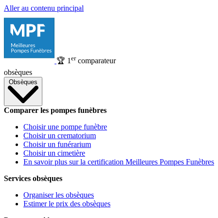
Aller au contenu principal
er
🏆
1
comparateur
obsèques
Obsèques
Comparer les pompes funèbres
Choisir une pompe funèbre
Choisir un crematorium
Choisir un funérarium
Choisir un cimetière
En savoir plus sur la certification Meilleures Pompes Funèbres
Services obsèques
Organiser les obsèques
Estimer le prix des obsèques