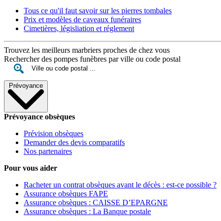
Tous ce qu'il faut savoir sur les pierres tombales
Prix et modèles de caveaux funéraires
Cimetières, législiation et réglement
Trouvez les meilleurs marbriers proches de chez vous
Rechercher des pompes funèbres par ville ou code postal
Prévoyance
Prévoyance obsèques
Prévision obsèques
Demander des devis comparatifs
Nos partenaires
Pour vous aider
Racheter un contrat obsèques avant le décès : est-ce possible ?
Assurance obsèques FAPE
Assurance obsèques : CAISSE D’EPARGNE
Assurance obsèques : La Banque postale