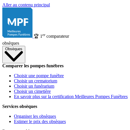
Aller au contenu principal
er
🏆
1
comparateur
obsèques
Obsèques
Comparer les pompes funèbres
Choisir une pompe funèbre
Choisir un crematorium
Choisir un funérarium
Choisir un cimetière
En savoir plus sur la certification Meilleures Pompes Funèbres
Services obsèques
Organiser les obsèques
Estimer le prix des obsèques