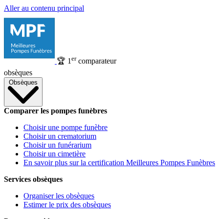
Aller au contenu principal
er
🏆
1
comparateur
obsèques
Obsèques
Comparer les pompes funèbres
Choisir une pompe funèbre
Choisir un crematorium
Choisir un funérarium
Choisir un cimetière
En savoir plus sur la certification Meilleures Pompes Funèbres
Services obsèques
Organiser les obsèques
Estimer le prix des obsèques