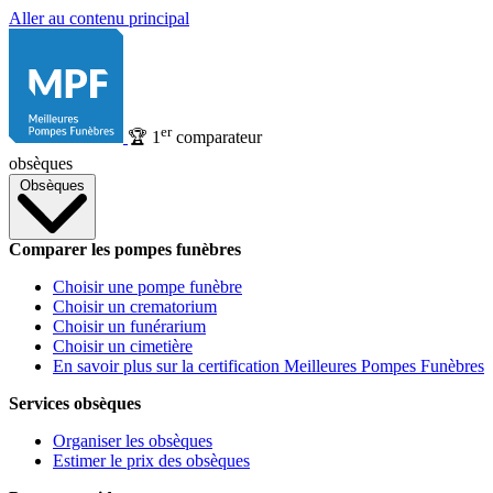
Aller au contenu principal
er
🏆
1
comparateur
obsèques
Obsèques
Comparer les pompes funèbres
Choisir une pompe funèbre
Choisir un crematorium
Choisir un funérarium
Choisir un cimetière
En savoir plus sur la certification Meilleures Pompes Funèbres
Services obsèques
Organiser les obsèques
Estimer le prix des obsèques