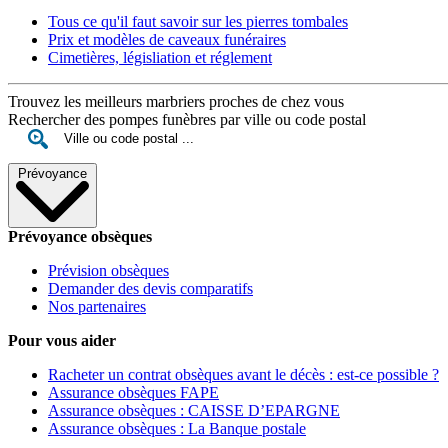
Tous ce qu'il faut savoir sur les pierres tombales
Prix et modèles de caveaux funéraires
Cimetières, législiation et réglement
Trouvez les meilleurs marbriers proches de chez vous
Rechercher des pompes funèbres par ville ou code postal
Prévoyance
Prévoyance obsèques
Prévision obsèques
Demander des devis comparatifs
Nos partenaires
Pour vous aider
Racheter un contrat obsèques avant le décès : est-ce possible ?
Assurance obsèques FAPE
Assurance obsèques : CAISSE D’EPARGNE
Assurance obsèques : La Banque postale