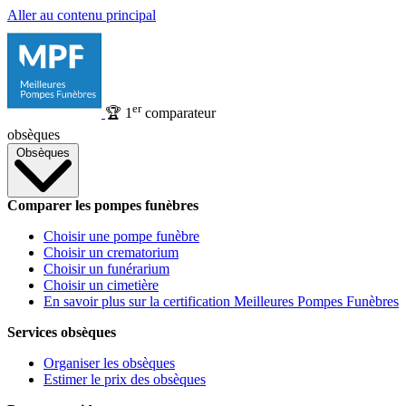
Aller au contenu principal
er
🏆
1
comparateur
obsèques
Obsèques
Comparer les pompes funèbres
Choisir une pompe funèbre
Choisir un crematorium
Choisir un funérarium
Choisir un cimetière
En savoir plus sur la certification Meilleures Pompes Funèbres
Services obsèques
Organiser les obsèques
Estimer le prix des obsèques