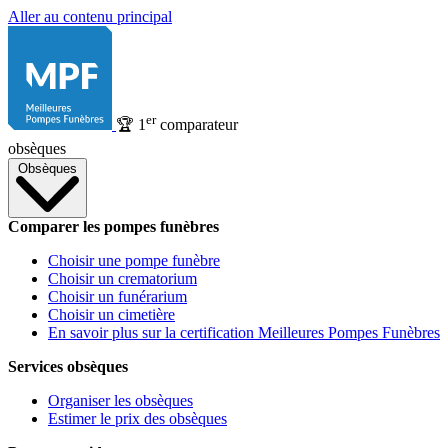
Aller au contenu principal
er
🏆
1
comparateur
obsèques
Obsèques
Comparer les pompes funèbres
Choisir une pompe funèbre
Choisir un crematorium
Choisir un funérarium
Choisir un cimetière
En savoir plus sur la certification Meilleures Pompes Funèbres
Services obsèques
Organiser les obsèques
Estimer le prix des obsèques