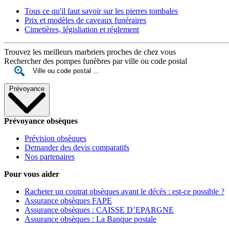
Tous ce qu'il faut savoir sur les pierres tombales
Prix et modèles de caveaux funéraires
Cimetières, législiation et réglement
Trouvez les meilleurs marbriers proches de chez vous
Rechercher des pompes funèbres par ville ou code postal
Prévoyance
Prévoyance obsèques
Prévision obsèques
Demander des devis comparatifs
Nos partenaires
Pour vous aider
Racheter un contrat obsèques avant le décès : est-ce possible ?
Assurance obsèques FAPE
Assurance obsèques : CAISSE D’EPARGNE
Assurance obsèques : La Banque postale