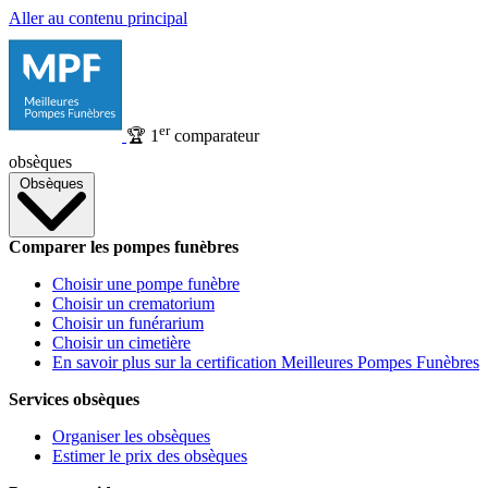
Aller au contenu principal
er
🏆
1
comparateur
obsèques
Obsèques
Comparer les pompes funèbres
Choisir une pompe funèbre
Choisir un crematorium
Choisir un funérarium
Choisir un cimetière
En savoir plus sur la certification Meilleures Pompes Funèbres
Services obsèques
Organiser les obsèques
Estimer le prix des obsèques