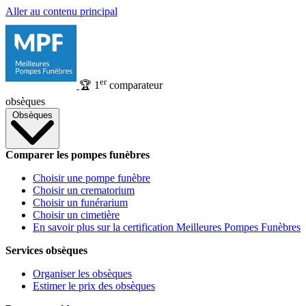
Aller au contenu principal
er
🏆
1
comparateur
obsèques
Obsèques
Comparer les pompes funèbres
Choisir une pompe funèbre
Choisir un crematorium
Choisir un funérarium
Choisir un cimetière
En savoir plus sur la certification Meilleures Pompes Funèbres
Services obsèques
Organiser les obsèques
Estimer le prix des obsèques