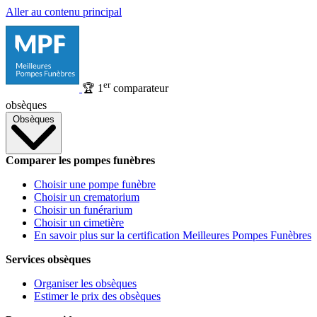
Aller au contenu principal
er
🏆
1
comparateur
obsèques
Obsèques
Comparer les pompes funèbres
Choisir une pompe funèbre
Choisir un crematorium
Choisir un funérarium
Choisir un cimetière
En savoir plus sur la certification Meilleures Pompes Funèbres
Services obsèques
Organiser les obsèques
Estimer le prix des obsèques