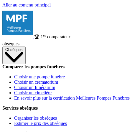
Aller au contenu principal
er
🏆
1
comparateur
obsèques
Obsèques
Comparer les pompes funèbres
Choisir une pompe funèbre
Choisir un crematorium
Choisir un funérarium
Choisir un cimetière
En savoir plus sur la certification Meilleures Pompes Funèbres
Services obsèques
Organiser les obsèques
Estimer le prix des obsèques