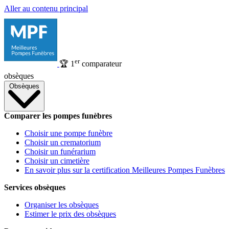
Aller au contenu principal
er
🏆
1
comparateur
obsèques
Obsèques
Comparer les pompes funèbres
Choisir une pompe funèbre
Choisir un crematorium
Choisir un funérarium
Choisir un cimetière
En savoir plus sur la certification Meilleures Pompes Funèbres
Services obsèques
Organiser les obsèques
Estimer le prix des obsèques