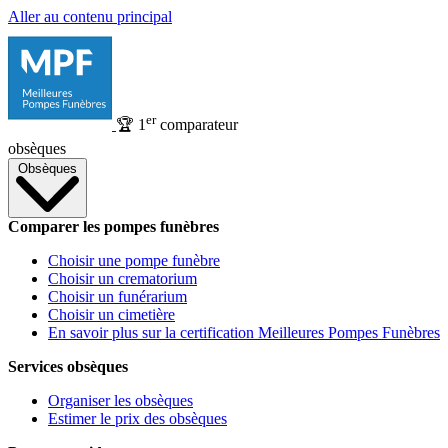
Aller au contenu principal
er
🏆
1
comparateur
obsèques
Obsèques
Comparer les pompes funèbres
Choisir une pompe funèbre
Choisir un crematorium
Choisir un funérarium
Choisir un cimetière
En savoir plus sur la certification Meilleures Pompes Funèbres
Services obsèques
Organiser les obsèques
Estimer le prix des obsèques