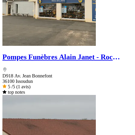
Pompes Funèbres Alain Janet - Roc
Eclerc
D918 Av. Jean Bonnefont
36100 Issoudun
5
/5
(1 avis)
top notes