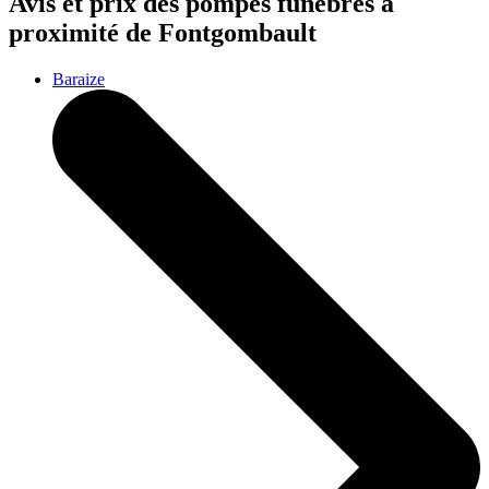
Avis et prix des
pompes funèbres
à
proximité de Fontgombault
Baraize