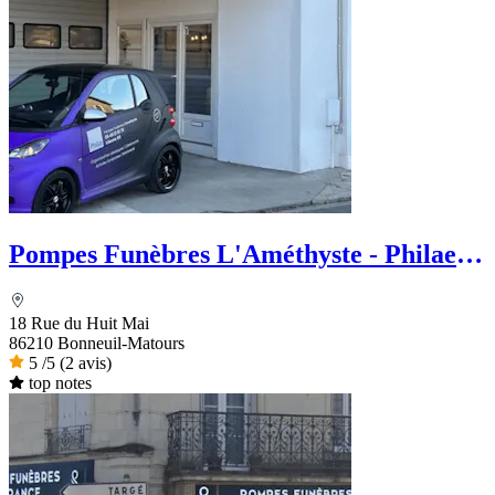
Pompes Funèbres L'Améthyste - Philae
services funéraires
18 Rue du Huit Mai
86210 Bonneuil-Matours
5
/5
(2 avis)
top notes