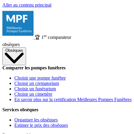
Aller au contenu principal
er
🏆
1
comparateur
obsèques
Obsèques
Comparer les pompes funèbres
Choisir une pompe funèbre
Choisir un crematorium
Choisir un funérarium
Choisir un cimetière
En savoir plus sur la certification Meilleures Pompes Funèbres
Services obsèques
Organiser les obsèques
Estimer le prix des obsèques