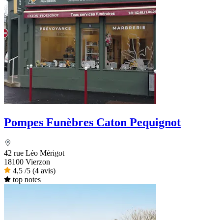
Pompes Funèbres Caton Pequignot
42 rue Léo Mérigot
18100 Vierzon
4,5
/5
(4 avis)
top notes