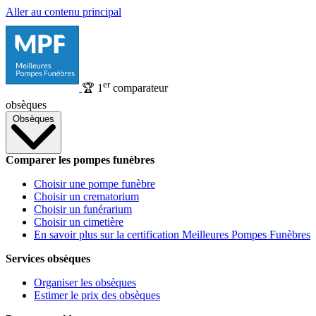
Aller au contenu principal
er
🏆
1
comparateur
obsèques
Obsèques
Comparer les pompes funèbres
Choisir une pompe funèbre
Choisir un crematorium
Choisir un funérarium
Choisir un cimetière
En savoir plus sur la certification Meilleures Pompes Funèbres
Services obsèques
Organiser les obsèques
Estimer le prix des obsèques