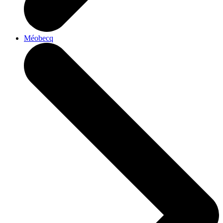
Méobecq