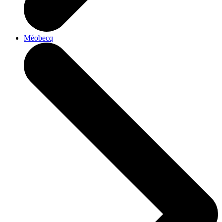
Méobecq