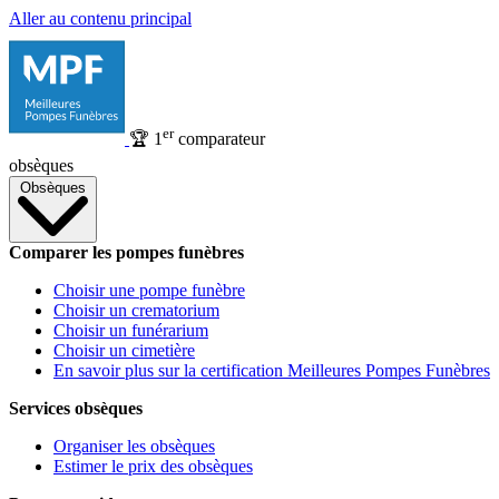
Aller au contenu principal
er
🏆
1
comparateur
obsèques
Obsèques
Comparer les pompes funèbres
Choisir une pompe funèbre
Choisir un crematorium
Choisir un funérarium
Choisir un cimetière
En savoir plus sur la certification Meilleures Pompes Funèbres
Services obsèques
Organiser les obsèques
Estimer le prix des obsèques