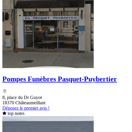
Pompes Funèbres Pasquet-Puybertier
8, place du Dr Guyot
18370 Châteaumeillant
Déposez le premier avis !
top notes