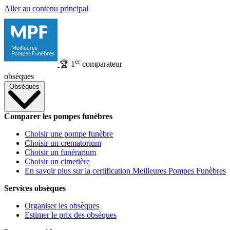
Aller au contenu principal
er
🏆
1
comparateur
obsèques
Obsèques
Comparer les pompes funèbres
Choisir une pompe funèbre
Choisir un crematorium
Choisir un funérarium
Choisir un cimetière
En savoir plus sur la certification Meilleures Pompes Funèbres
Services obsèques
Organiser les obsèques
Estimer le prix des obsèques