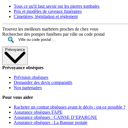
Tous ce qu'il faut savoir sur les pierres tombales
Prix et modèles de caveaux funéraires
Cimetières, législiation et réglement
Trouvez les meilleurs marbriers proches de chez vous
Rechercher des pompes funèbres par ville ou code postal
Prévoyance
Prévoyance obsèques
Prévision obsèques
Demander des devis comparatifs
Nos partenaires
Pour vous aider
Racheter un contrat obsèques avant le décès : est-ce possible ?
Assurance obsèques FAPE
Assurance obsèques : CAISSE D’EPARGNE
Assurance obsèques : La Banque postale