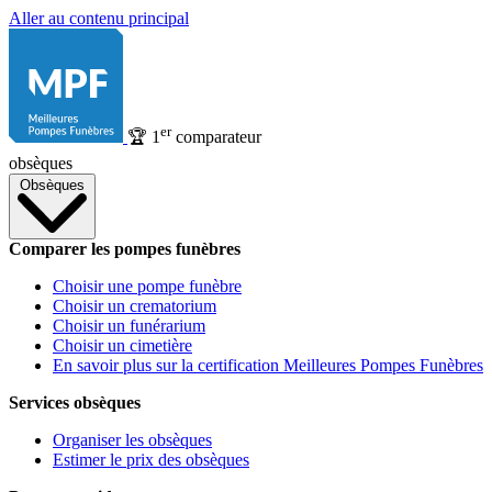
Aller au contenu principal
er
🏆
1
comparateur
obsèques
Obsèques
Comparer les pompes funèbres
Choisir une pompe funèbre
Choisir un crematorium
Choisir un funérarium
Choisir un cimetière
En savoir plus sur la certification Meilleures Pompes Funèbres
Services obsèques
Organiser les obsèques
Estimer le prix des obsèques