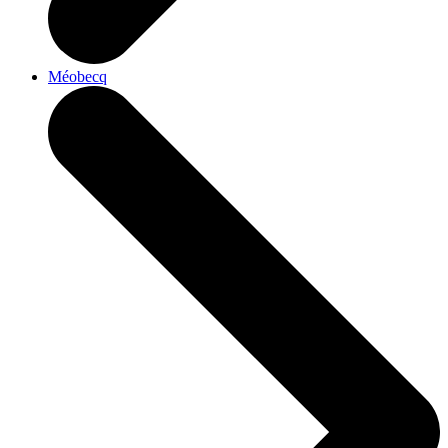
Méobecq