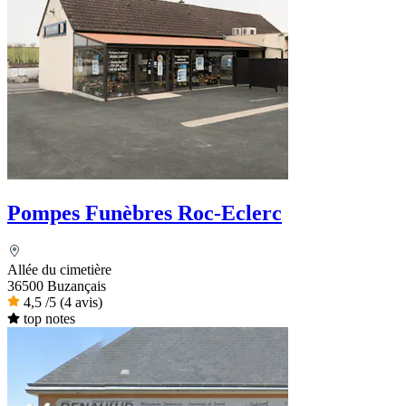
Pompes Funèbres Roc-Eclerc
Allée du cimetière
36500 Buzançais
4,5
/5
(4 avis)
top notes