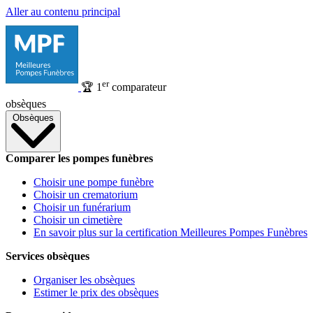
Aller au contenu principal
er
🏆
1
comparateur
obsèques
Obsèques
Comparer les pompes funèbres
Choisir une pompe funèbre
Choisir un crematorium
Choisir un funérarium
Choisir un cimetière
En savoir plus sur la certification Meilleures Pompes Funèbres
Services obsèques
Organiser les obsèques
Estimer le prix des obsèques