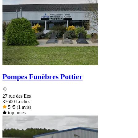
Pompes Funèbres Pottier
27 rue des Ees
37600 Loches
5
/5
(1 avis)
top notes