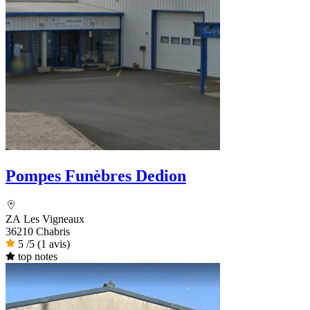
Pompes Funèbres Dedion
ZA Les Vigneaux
36210 Chabris
5
/5
(1 avis)
top notes