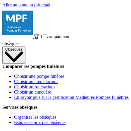
Aller au contenu principal
er
🏆
1
comparateur
obsèques
Obsèques
Comparer les pompes funèbres
Choisir une pompe funèbre
Choisir un crematorium
Choisir un funérarium
Choisir un cimetière
En savoir plus sur la certification Meilleures Pompes Funèbres
Services obsèques
Organiser les obsèques
Estimer le prix des obsèques