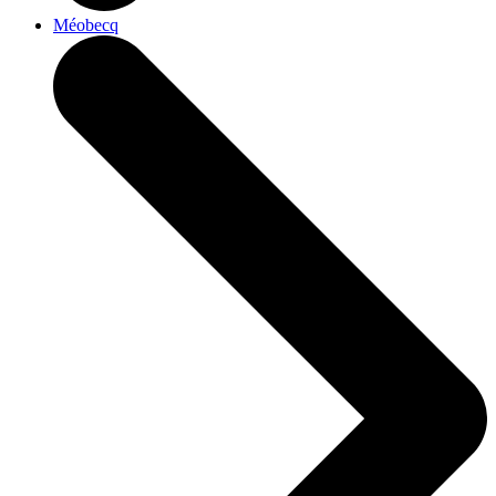
Méobecq