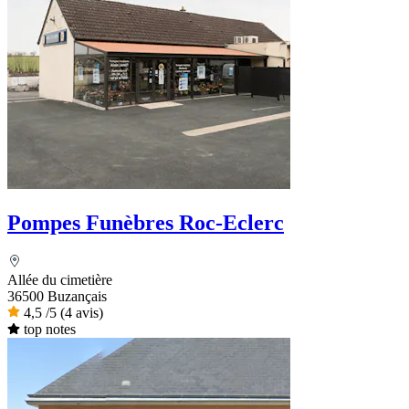
Pompes Funèbres Roc-Eclerc
Allée du cimetière
36500 Buzançais
4,5
/5
(4 avis)
top notes