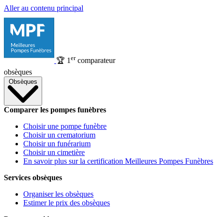
Aller au contenu principal
er
🏆
1
comparateur
obsèques
Obsèques
Comparer les pompes funèbres
Choisir une pompe funèbre
Choisir un crematorium
Choisir un funérarium
Choisir un cimetière
En savoir plus sur la certification Meilleures Pompes Funèbres
Services obsèques
Organiser les obsèques
Estimer le prix des obsèques