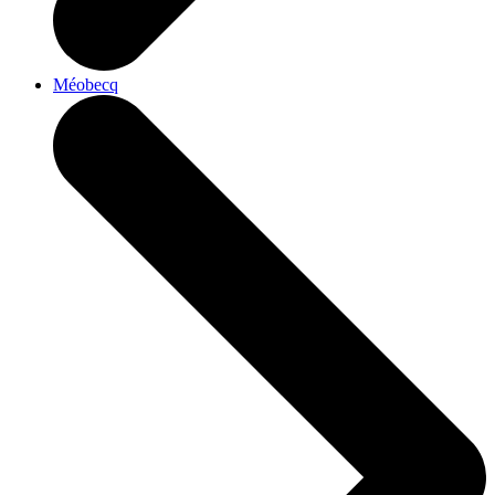
Méobecq