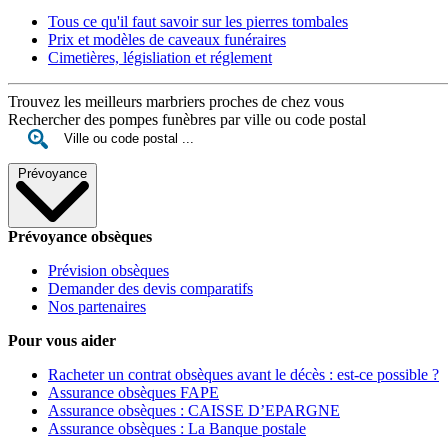
Tous ce qu'il faut savoir sur les pierres tombales
Prix et modèles de caveaux funéraires
Cimetières, législiation et réglement
Trouvez les meilleurs marbriers proches de chez vous
Rechercher des pompes funèbres par ville ou code postal
Prévoyance
Prévoyance obsèques
Prévision obsèques
Demander des devis comparatifs
Nos partenaires
Pour vous aider
Racheter un contrat obsèques avant le décès : est-ce possible ?
Assurance obsèques FAPE
Assurance obsèques : CAISSE D’EPARGNE
Assurance obsèques : La Banque postale