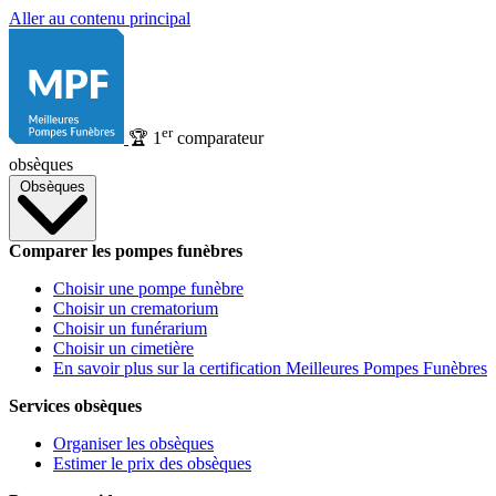
Aller au contenu principal
er
🏆
1
comparateur
obsèques
Obsèques
Comparer les pompes funèbres
Choisir une pompe funèbre
Choisir un crematorium
Choisir un funérarium
Choisir un cimetière
En savoir plus sur la certification Meilleures Pompes Funèbres
Services obsèques
Organiser les obsèques
Estimer le prix des obsèques