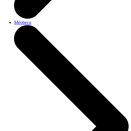
Méobecq