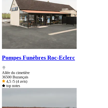
Pompes Funèbres Roc-Eclerc
Allée du cimetière
36500 Buzançais
4,5
/5
(4 avis)
top notes