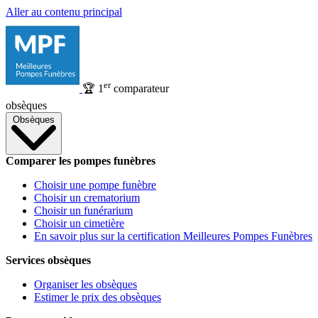
Aller au contenu principal
er
🏆
1
comparateur
obsèques
Obsèques
Comparer les pompes funèbres
Choisir une pompe funèbre
Choisir un crematorium
Choisir un funérarium
Choisir un cimetière
En savoir plus sur la certification Meilleures Pompes Funèbres
Services obsèques
Organiser les obsèques
Estimer le prix des obsèques