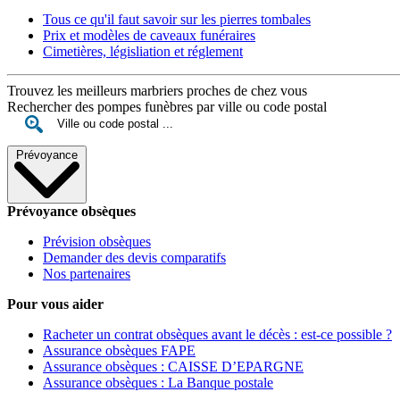
Tous ce qu'il faut savoir sur les pierres tombales
Prix et modèles de caveaux funéraires
Cimetières, législiation et réglement
Trouvez les meilleurs marbriers proches de chez vous
Rechercher des pompes funèbres par ville ou code postal
Prévoyance
Prévoyance obsèques
Prévision obsèques
Demander des devis comparatifs
Nos partenaires
Pour vous aider
Racheter un contrat obsèques avant le décès : est-ce possible ?
Assurance obsèques FAPE
Assurance obsèques : CAISSE D’EPARGNE
Assurance obsèques : La Banque postale