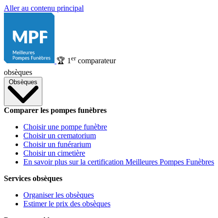
Aller au contenu principal
er
🏆
1
comparateur
obsèques
Obsèques
Comparer les pompes funèbres
Choisir une pompe funèbre
Choisir un crematorium
Choisir un funérarium
Choisir un cimetière
En savoir plus sur la certification Meilleures Pompes Funèbres
Services obsèques
Organiser les obsèques
Estimer le prix des obsèques