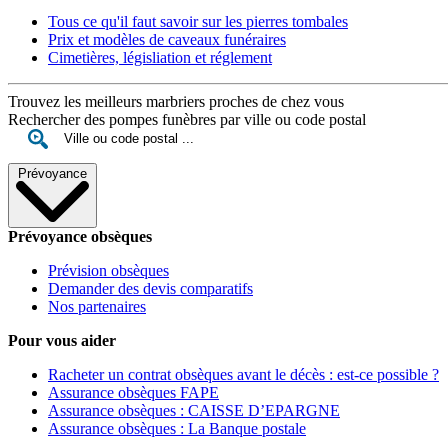
Tous ce qu'il faut savoir sur les pierres tombales
Prix et modèles de caveaux funéraires
Cimetières, législiation et réglement
Trouvez les meilleurs marbriers proches de chez vous
Rechercher des pompes funèbres par ville ou code postal
Prévoyance
Prévoyance obsèques
Prévision obsèques
Demander des devis comparatifs
Nos partenaires
Pour vous aider
Racheter un contrat obsèques avant le décès : est-ce possible ?
Assurance obsèques FAPE
Assurance obsèques : CAISSE D’EPARGNE
Assurance obsèques : La Banque postale