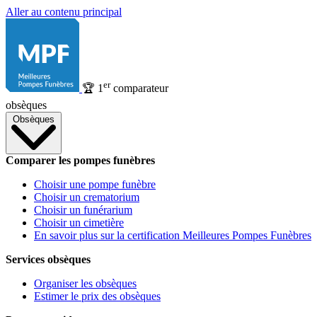
Aller au contenu principal
er
🏆
1
comparateur
obsèques
Obsèques
Comparer les pompes funèbres
Choisir une pompe funèbre
Choisir un crematorium
Choisir un funérarium
Choisir un cimetière
En savoir plus sur la certification Meilleures Pompes Funèbres
Services obsèques
Organiser les obsèques
Estimer le prix des obsèques