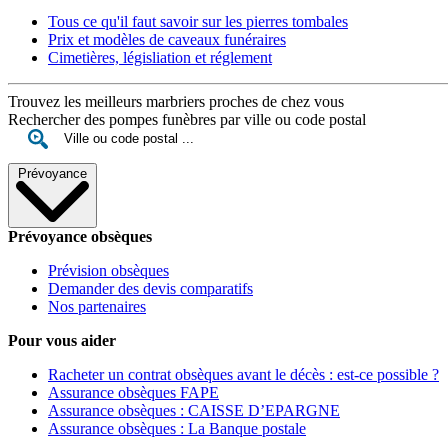
Tous ce qu'il faut savoir sur les pierres tombales
Prix et modèles de caveaux funéraires
Cimetières, législiation et réglement
Trouvez les meilleurs marbriers proches de chez vous
Rechercher des pompes funèbres par ville ou code postal
Prévoyance
Prévoyance obsèques
Prévision obsèques
Demander des devis comparatifs
Nos partenaires
Pour vous aider
Racheter un contrat obsèques avant le décès : est-ce possible ?
Assurance obsèques FAPE
Assurance obsèques : CAISSE D’EPARGNE
Assurance obsèques : La Banque postale