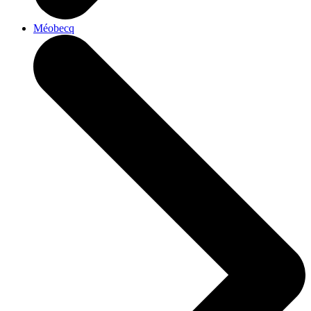
Méobecq