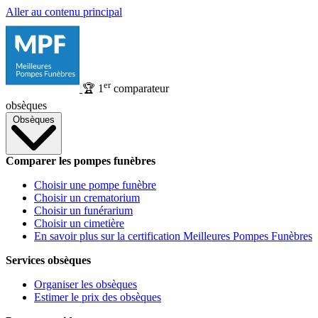
Aller au contenu principal
er
🏆
1
comparateur
obsèques
Obsèques
Comparer les pompes funèbres
Choisir une pompe funèbre
Choisir un crematorium
Choisir un funérarium
Choisir un cimetière
En savoir plus sur la certification Meilleures Pompes Funèbres
Services obsèques
Organiser les obsèques
Estimer le prix des obsèques