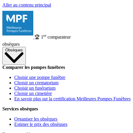
Aller au contenu principal
er
🏆
1
comparateur
obsèques
Obsèques
Comparer les pompes funèbres
Choisir une pompe funèbre
Choisir un crematorium
Choisir un funérarium
Choisir un cimetière
En savoir plus sur la certification Meilleures Pompes Funèbres
Services obsèques
Organiser les obsèques
Estimer le prix des obsèques