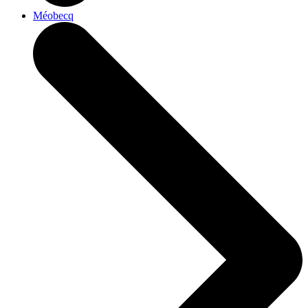
Méobecq