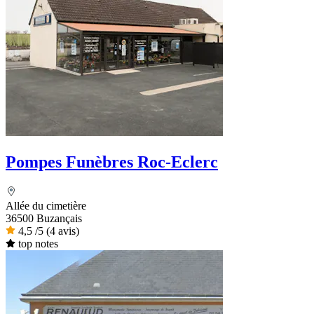
Pompes Funèbres Roc-Eclerc
Allée du cimetière
36500 Buzançais
4,5
/5
(4 avis)
top notes