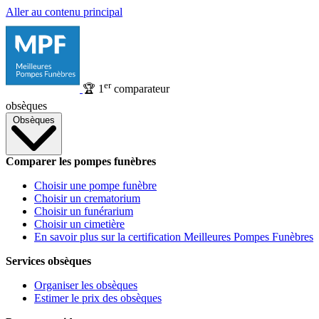
Aller au contenu principal
er
🏆
1
comparateur
obsèques
Obsèques
Comparer les pompes funèbres
Choisir une pompe funèbre
Choisir un crematorium
Choisir un funérarium
Choisir un cimetière
En savoir plus sur la certification Meilleures Pompes Funèbres
Services obsèques
Organiser les obsèques
Estimer le prix des obsèques