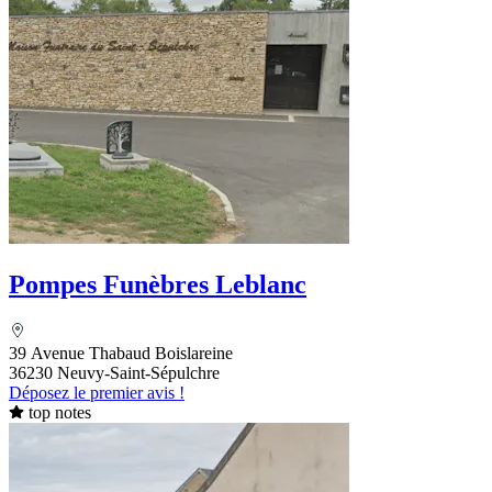
Pompes Funèbres Leblanc
39 Avenue Thabaud Boislareine
36230 Neuvy-Saint-Sépulchre
Déposez le premier avis !
top notes