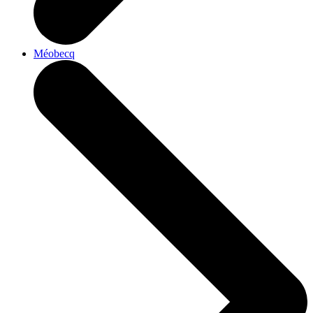
Méobecq