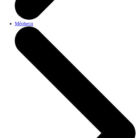
Méobecq