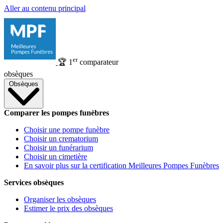
Aller au contenu principal
er
🏆
1
comparateur
obsèques
Obsèques
Comparer les pompes funèbres
Choisir une pompe funèbre
Choisir un crematorium
Choisir un funérarium
Choisir un cimetière
En savoir plus sur la certification Meilleures Pompes Funèbres
Services obsèques
Organiser les obsèques
Estimer le prix des obsèques