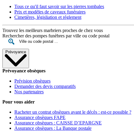
Tous ce qu'il faut savoir sur les pierres tombales
Prix et modèles de caveaux funéraires
Cimetières, législiation et réglement
Trouvez les meilleurs marbriers proches de chez vous
Rechercher des pompes funèbres par ville ou code postal
Prévoyance
Prévoyance obsèques
Prévision obsèques
Demander des devis comparatifs
Nos partenaires
Pour vous aider
Racheter un contrat obsèques avant le décès : est-ce possible ?
Assurance obsèques FAPE
Assurance obsèques : CAISSE D’EPARGNE
Assurance obsèques : La Banque postale