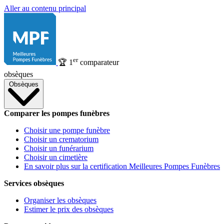
Aller au contenu principal
er
🏆
1
comparateur
obsèques
Obsèques
Comparer les pompes funèbres
Choisir une pompe funèbre
Choisir un crematorium
Choisir un funérarium
Choisir un cimetière
En savoir plus sur la certification Meilleures Pompes Funèbres
Services obsèques
Organiser les obsèques
Estimer le prix des obsèques