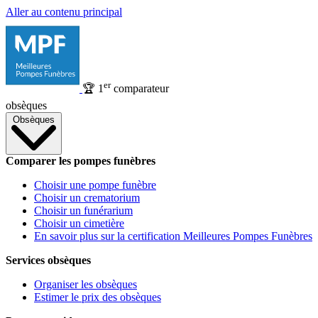
Aller au contenu principal
er
🏆
1
comparateur
obsèques
Obsèques
Comparer les pompes funèbres
Choisir une pompe funèbre
Choisir un crematorium
Choisir un funérarium
Choisir un cimetière
En savoir plus sur la certification Meilleures Pompes Funèbres
Services obsèques
Organiser les obsèques
Estimer le prix des obsèques