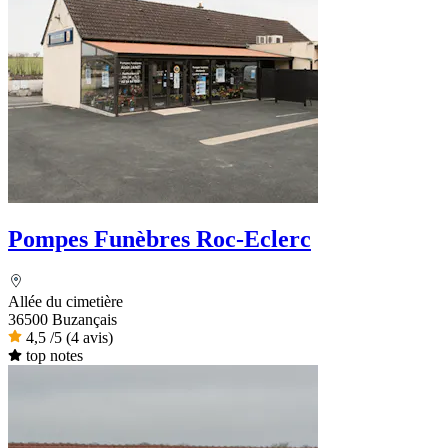
Pompes Funèbres Roc-Eclerc
Allée du cimetière
36500 Buzançais
4,5
/5
(4 avis)
top notes