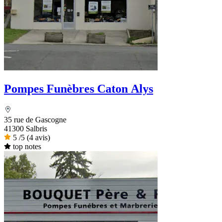
Pompes Funèbres Caton Alys
35 rue de Gascogne
41300 Salbris
5
/5
(4 avis)
top notes