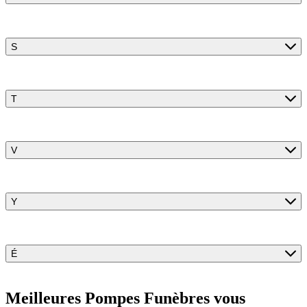
S
T
V
Y
É
Meilleures Pompes Funèbres vous