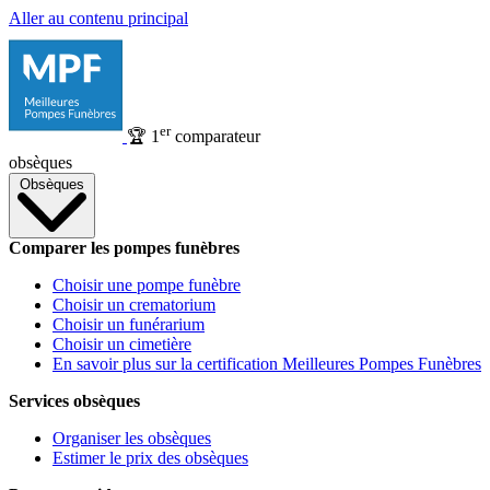
Aller au contenu principal
er
🏆
1
comparateur
obsèques
Obsèques
Comparer les pompes funèbres
Choisir une pompe funèbre
Choisir un crematorium
Choisir un funérarium
Choisir un cimetière
En savoir plus sur la certification Meilleures Pompes Funèbres
Services obsèques
Organiser les obsèques
Estimer le prix des obsèques