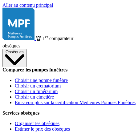
Aller au contenu principal
er
🏆
1
comparateur
obsèques
Obsèques
Comparer les pompes funèbres
Choisir une pompe funèbre
Choisir un crematorium
Choisir un funérarium
Choisir un cimetière
En savoir plus sur la certification Meilleures Pompes Funèbres
Services obsèques
Organiser les obsèques
Estimer le prix des obsèques