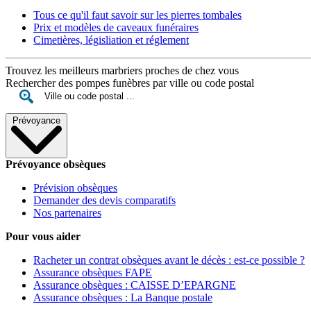
Tous ce qu'il faut savoir sur les pierres tombales
Prix et modèles de caveaux funéraires
Cimetières, législiation et réglement
Trouvez les meilleurs marbriers proches de chez vous
Rechercher des pompes funèbres par ville ou code postal
Prévoyance
Prévoyance obsèques
Prévision obsèques
Demander des devis comparatifs
Nos partenaires
Pour vous aider
Racheter un contrat obsèques avant le décès : est-ce possible ?
Assurance obsèques FAPE
Assurance obsèques : CAISSE D’EPARGNE
Assurance obsèques : La Banque postale