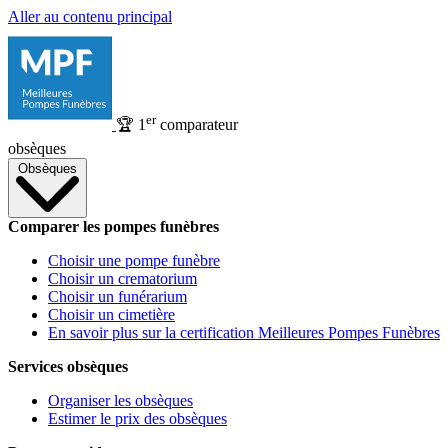
Aller au contenu principal
er
🏆
1
comparateur
obsèques
Obsèques
Comparer les pompes funèbres
Choisir une pompe funèbre
Choisir un crematorium
Choisir un funérarium
Choisir un cimetière
En savoir plus sur la certification Meilleures Pompes Funèbres
Services obsèques
Organiser les obsèques
Estimer le prix des obsèques