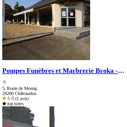
Pompes Funèbres et Marbrerie Broka -
Le Choix Funéraire
5, Route de Meung
28200 Châteaudun
5
/5
(1 avis)
top notes