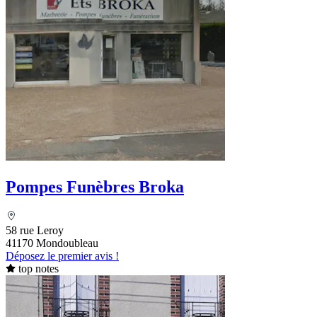
Pompes Funèbres Broka
58 rue Leroy
41170 Mondoubleau
Déposez le premier avis !
top notes