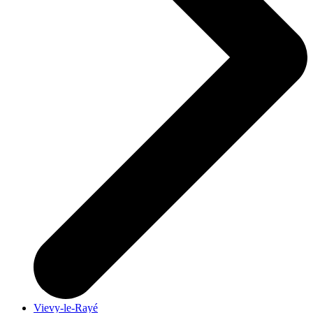
Vievy-le-Rayé