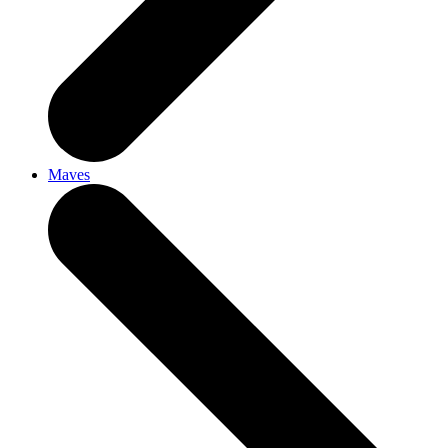
Maves