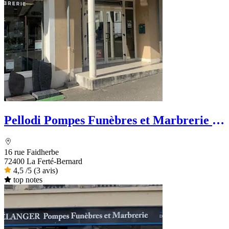
Pellodi Pompes Funèbres et Marbrerie -
PFG
16 rue Faidherbe
72400 La Ferté-Bernard
4,5
/5
(3 avis)
top notes