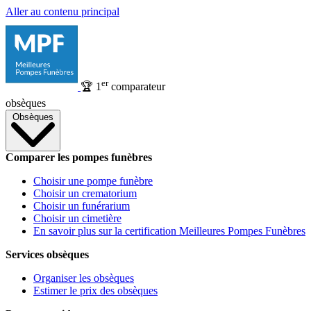
Aller au contenu principal
er
🏆
1
comparateur
obsèques
Obsèques
Comparer les pompes funèbres
Choisir une pompe funèbre
Choisir un crematorium
Choisir un funérarium
Choisir un cimetière
En savoir plus sur la certification Meilleures Pompes Funèbres
Services obsèques
Organiser les obsèques
Estimer le prix des obsèques