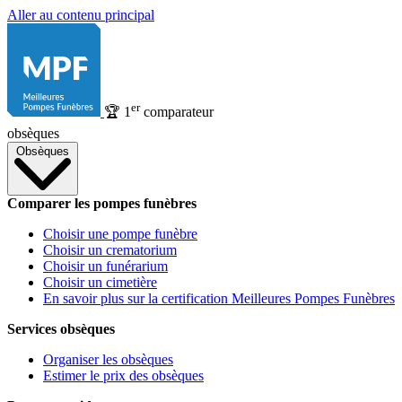
Aller au contenu principal
er
🏆
1
comparateur
obsèques
Obsèques
Comparer les pompes funèbres
Choisir une pompe funèbre
Choisir un crematorium
Choisir un funérarium
Choisir un cimetière
En savoir plus sur la certification Meilleures Pompes Funèbres
Services obsèques
Organiser les obsèques
Estimer le prix des obsèques