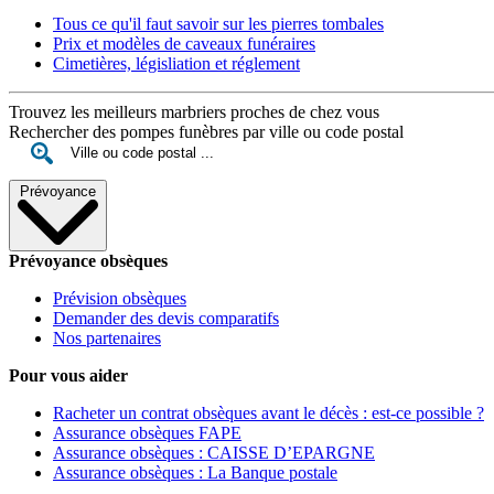
Tous ce qu'il faut savoir sur les pierres tombales
Prix et modèles de caveaux funéraires
Cimetières, législiation et réglement
Trouvez les meilleurs marbriers proches de chez vous
Rechercher des pompes funèbres par ville ou code postal
Prévoyance
Prévoyance obsèques
Prévision obsèques
Demander des devis comparatifs
Nos partenaires
Pour vous aider
Racheter un contrat obsèques avant le décès : est-ce possible ?
Assurance obsèques FAPE
Assurance obsèques : CAISSE D’EPARGNE
Assurance obsèques : La Banque postale