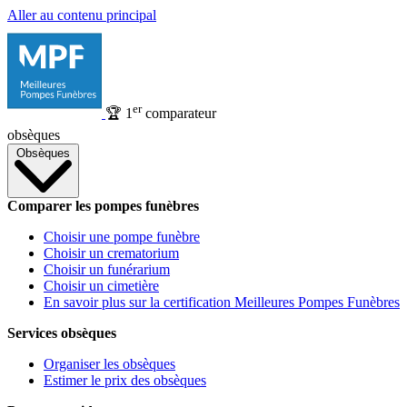
Aller au contenu principal
er
🏆
1
comparateur
obsèques
Obsèques
Comparer les pompes funèbres
Choisir une pompe funèbre
Choisir un crematorium
Choisir un funérarium
Choisir un cimetière
En savoir plus sur la certification Meilleures Pompes Funèbres
Services obsèques
Organiser les obsèques
Estimer le prix des obsèques