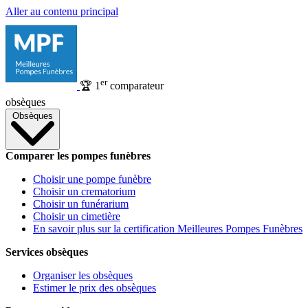
Aller au contenu principal
er
🏆
1
comparateur
obsèques
Obsèques
Comparer les pompes funèbres
Choisir une pompe funèbre
Choisir un crematorium
Choisir un funérarium
Choisir un cimetière
En savoir plus sur la certification Meilleures Pompes Funèbres
Services obsèques
Organiser les obsèques
Estimer le prix des obsèques