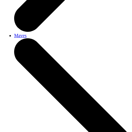
Maves