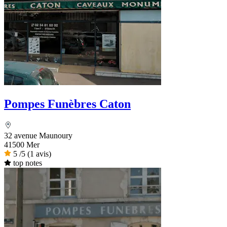
Pompes Funèbres Caton
32 avenue Maunoury
41500 Mer
5
/5
(1 avis)
top notes