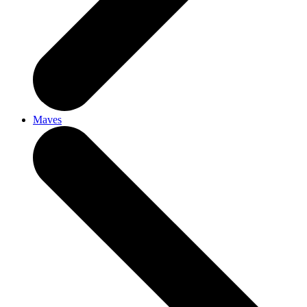
Maves