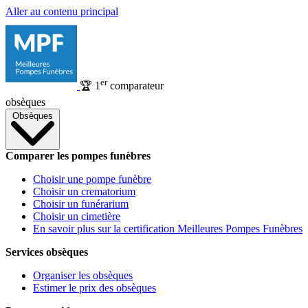
Aller au contenu principal
er
🏆
1
comparateur
obsèques
Obsèques
Comparer les pompes funèbres
Choisir une pompe funèbre
Choisir un crematorium
Choisir un funérarium
Choisir un cimetière
En savoir plus sur la certification Meilleures Pompes Funèbres
Services obsèques
Organiser les obsèques
Estimer le prix des obsèques