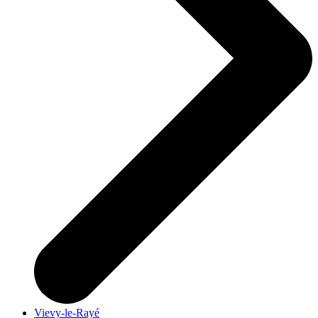
Vievy-le-Rayé