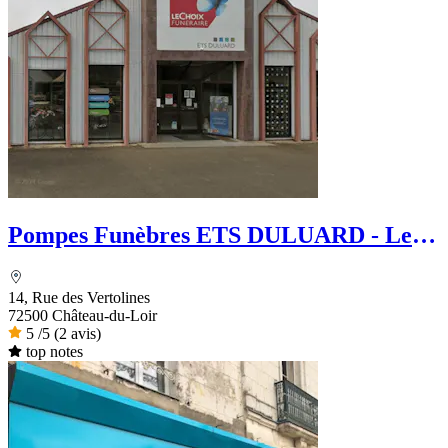
Pompes Funèbres ETS DULUARD - Le
Choix Funéraire
14, Rue des Vertolines
72500 Château-du-Loir
5
/5
(2 avis)
top notes