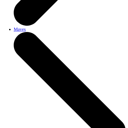
Maves