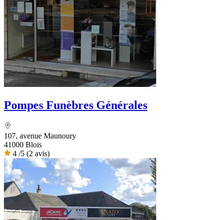
Pompes Funèbres Générales
107, avenue Maunoury
41000 Blois
4
/5
(2 avis)