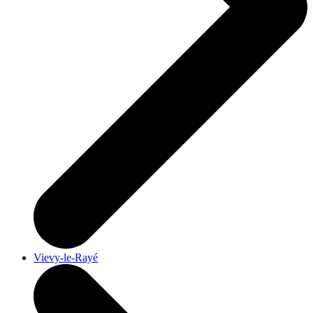
Vievy-le-Rayé