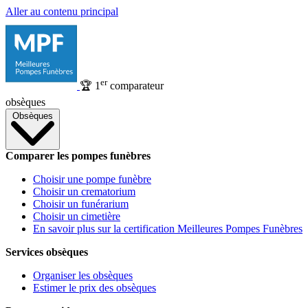
Aller au contenu principal
er
🏆
1
comparateur
obsèques
Obsèques
Comparer les pompes funèbres
Choisir une pompe funèbre
Choisir un crematorium
Choisir un funérarium
Choisir un cimetière
En savoir plus sur la certification Meilleures Pompes Funèbres
Services obsèques
Organiser les obsèques
Estimer le prix des obsèques