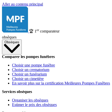
Aller au contenu principal
er
🏆
1
comparateur
obsèques
Obsèques
Comparer les pompes funèbres
Choisir une pompe funèbre
Choisir un crematorium
Choisir un funérarium
Choisir un cimetière
En savoir plus sur la certification Meilleures Pompes Funèbres
Services obsèques
Organiser les obsèques
Estimer le prix des obsèques