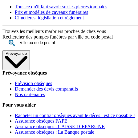
Tous ce qu'il faut savoir sur les pierres tombales
Prix et modèles de caveaux funéraires
Cimetières, législiation et réglement
Trouvez les meilleurs marbriers proches de chez vous
Rechercher des pompes funèbres par ville ou code postal
Prévoyance
Prévoyance obsèques
Prévision obsèques
Demander des devis comparatifs
Nos partenaires
Pour vous aider
Racheter un contrat obsèques avant le décès : est-ce possible ?
Assurance obsèques FAPE
Assurance obsèques : CAISSE D’EPARGNE
Assurance obsèques : La Banque postale