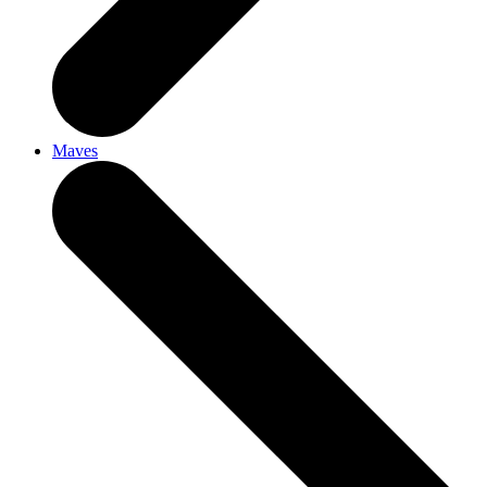
Maves