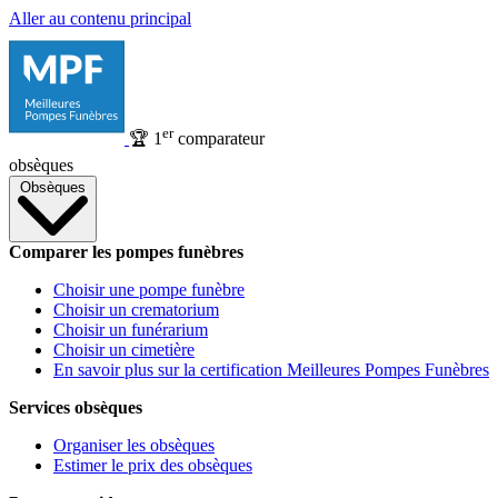
Aller au contenu principal
er
🏆
1
comparateur
obsèques
Obsèques
Comparer les pompes funèbres
Choisir une pompe funèbre
Choisir un crematorium
Choisir un funérarium
Choisir un cimetière
En savoir plus sur la certification Meilleures Pompes Funèbres
Services obsèques
Organiser les obsèques
Estimer le prix des obsèques