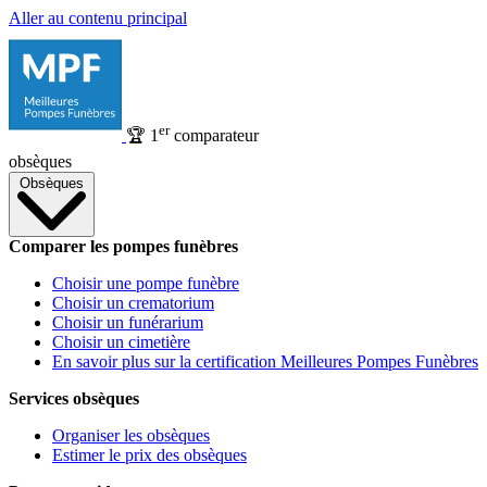
Aller au contenu principal
er
🏆
1
comparateur
obsèques
Obsèques
Comparer les pompes funèbres
Choisir une pompe funèbre
Choisir un crematorium
Choisir un funérarium
Choisir un cimetière
En savoir plus sur la certification Meilleures Pompes Funèbres
Services obsèques
Organiser les obsèques
Estimer le prix des obsèques